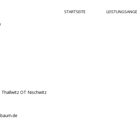
STARTSEITE
LEISTUNGSANG
n
 Thallwitz OT Nischwitz
chbaum.de